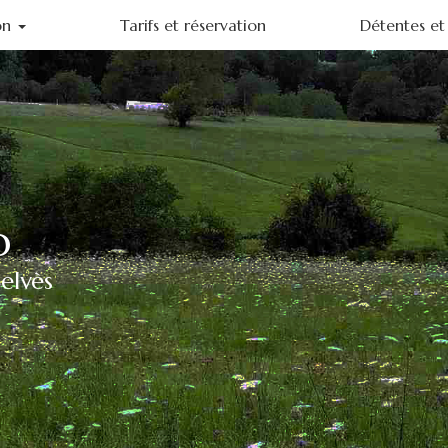
on
Tarifs et réservation
Détentes et 
ohème
o
elvès