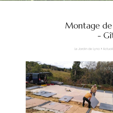
Montage de l
- Gî
Le Jardin de Lyno
>
Actual