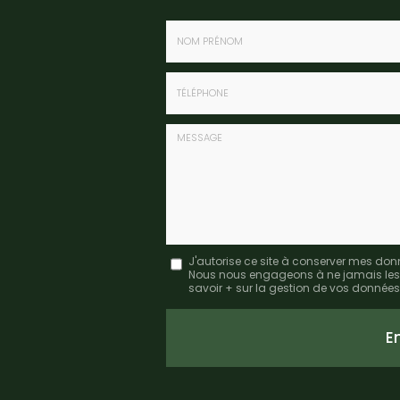
Nom
-
Prénom
Tél.
:
:
*
*
Message
J'autorise ce site à conserver mes don
Nous nous engageons à ne jamais les dif
:
savoir + sur la gestion de vos données 
*
Acceptation
RGPD
E
*