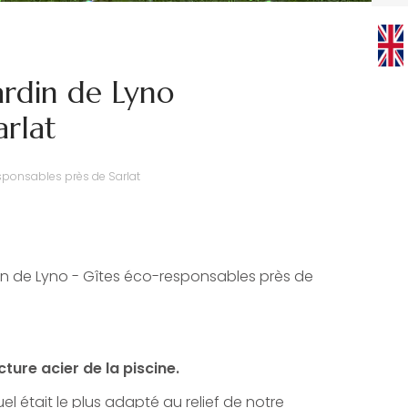
ardin de Lyno
arlat
esponsables près de Sarlat
din de Lyno - Gîtes éco-responsables près de
ure acier de la piscine.
l était le plus adapté au relief de notre