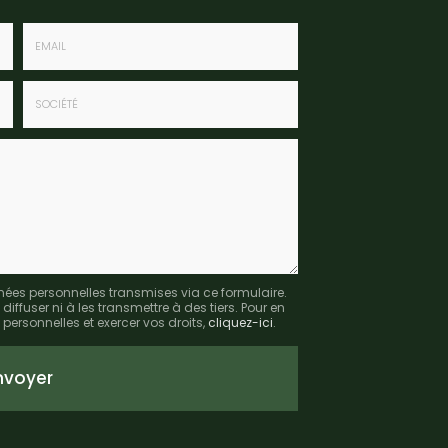
Email
:
*
Société
:
nées personnelles transmises via ce formulaire.
fuser ni à les transmettre à des tiers. Pour en
personnelles et exercer vos droits,
cliquez-ici
.
nvoyer