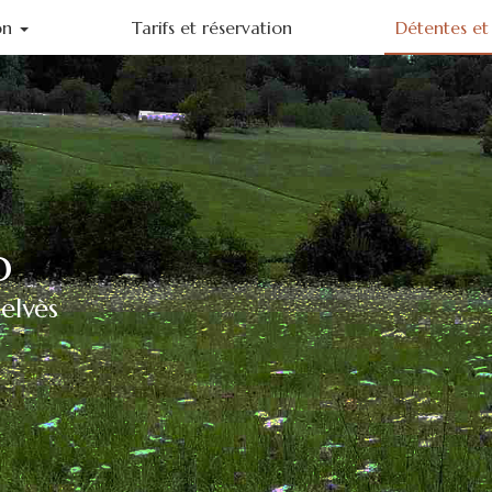
on
Tarifs et réservation
Détentes et 
ohème
o
elvès