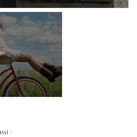
te
si :