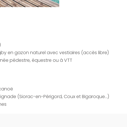
)
gby en gazon naturel avec vestiaires (accès libre)
ée pédestre, équestre ou à VTT
 canoë
gnade (Siorac-en-Périgord, Coux et Bigaroque…)
hes