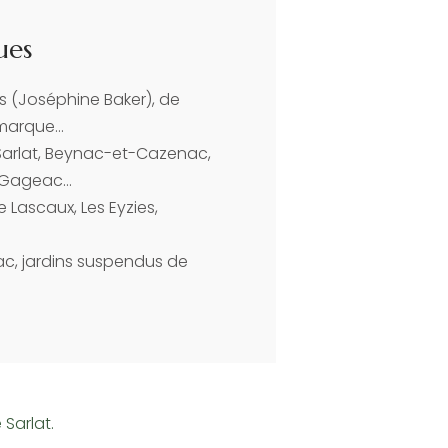
ues
 (Joséphine Baker), de
marque…
Sarlat, Beynac-et-Cazenac,
e-Gageac…
e Lascaux, Les Eyzies,
c, jardins suspendus de
 Sarlat.