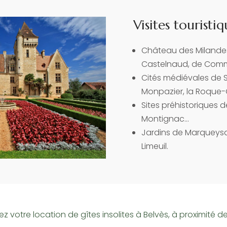
Visites touristiq
Château des Milandes
Castelnaud, de Com
Cités médiévales de 
Monpazier, la Roqu
Sites préhistoriques d
Montignac…
Jardins de Marqueysa
Limeuil.
z votre location de gîtes insolites à Belvès, à proximité de