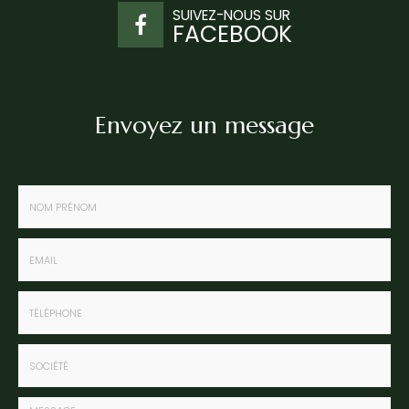
SUIVEZ-NOUS SUR
FACEBOOK
Envoyez un message
Nom
-
Prénom
Email
:
:
*
*
Tél.
:
*
Société