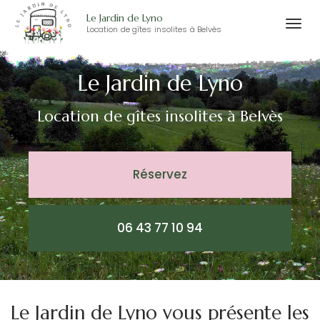
Le Jardin de Lyno
Togg
Location de gîtes insolites à Belvès
Aller
navi
au
Le Jardin de Lyno
contenu
principal
Location de gîtes insolites
à Belvès
Réservez
06 43 77 10 94
Le Jardin de Lyno vous présente les