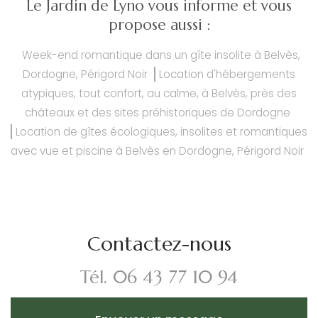
Le Jardin de Lyno vous informe et vous
propose aussi :
Week-end romantique dans un gîte insolite à Belvès,
Dordogne, Périgord Noir
Location d'hébergements
atypiques, tout confort, au calme, à Belvès, près des
châteaux et des sites préhistoriques de Dordogne
Location de gîtes écologiques, insolites et romantiques
avec vue et piscine à Belvès en Dordogne, Périgord Noir
Contactez-nous
Tél.
06 43 77 10 94