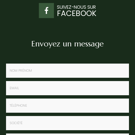
SUIVEZ-NOUS SUR
FACEBOOK
Envoyez un message
Nom
-
Prénom
Email
:
:
*
*
Tél.
:
*
Société