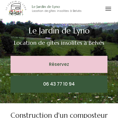
Le Jardin de Lyno
Togg
Location de gîtes insolites à Belvès
Aller
navi
au
Le Jardin de Lyno
contenu
principal
Location de gîtes insolites
à Belvès
Réservez
06 43 77 10 94
Construction d'un composteur