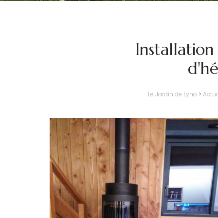
Installatio
d'h
Le Jardin de Lyno
>
Actua