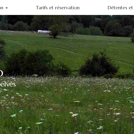
on
Tarifs et réservation
Détentes et 
ohème
o
elvès