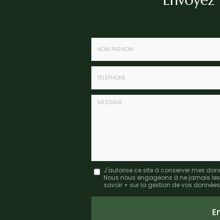
Nom
-
Prénom
Tél.
:
:
*
*
Message
J'autorise ce site à conserver mes don
Nous nous engageons à ne jamais les dif
:
savoir + sur la gestion de vos données 
*
Acceptation
RGPD
E