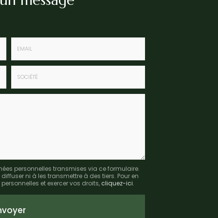
Email
:
*
Société
:
nées personnelles transmises via ce formulaire.
fuser ni à les transmettre à des tiers. Pour en
personnelles et exercer vos droits,
cliquez-ici
.
nvoyer