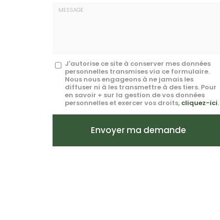
E-
mail
*
Message
J'autorise ce site à conserver mes données
personnelles transmises via ce formulaire.
:
Nous nous engageons à ne jamais les
diffuser ni à les transmettre à des tiers. Pour
*
en savoir + sur la gestion de vos données
personnelles et exercer vos droits,
cliquez-ici
.
Acceptation
RGPD
Envoyer ma demande
*