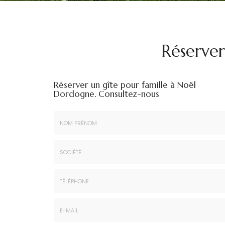
Réserver
Réserver un gîte pour famille à Noël
Dordogne.
Consultez-nous
Nom
&
Prénom
Société
*
:
Téléphone