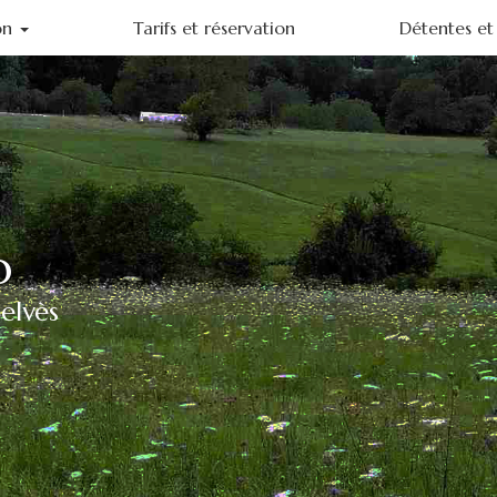
on
Tarifs et réservation
Détentes et 
ohème
o
elvès