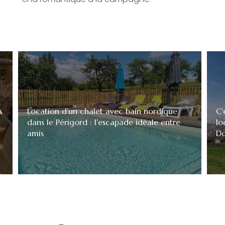
s
Location d’un chalet avec bain nordique
C'
dans le Périgord : l’escapade idéale entre
lo
amis
Do