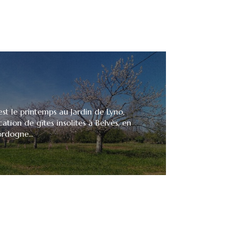
est le printemps au Jardin de Lyno,
cation de gîtes insolites à Belvès, en
rdogne...