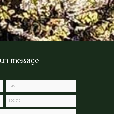
 un message
Email
:
*
Société