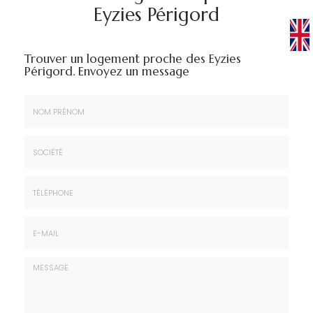
Eyzies Périgord
Trouver un logement proche des Eyzies
Périgord.
Envoyez un message
Nom
&
Prénom
Société
*
:
Téléphone
E-
mail
*