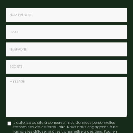
Nom
-
Prénom
Email
:
:
*
*
Tél.
:
*
Société
:
Message
J'autorise ce site à conserver mes données personnelles
transmises via ce formulaire. Nous nous engageons à ne
:
jamais les diffuser ni à les transmettre à des tiers. Pour en