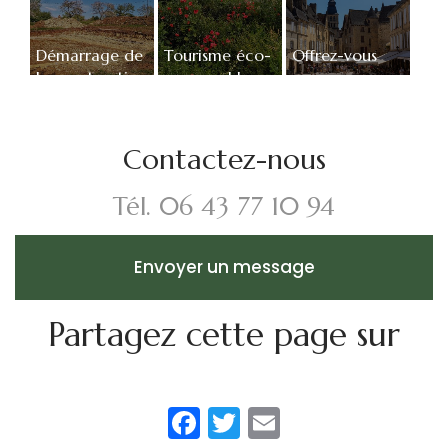
Démarrage de
Tourisme éco-
Offrez-vous
la construction
responsable
une
de la piscine
parenthèse
du Jardin de
dans notre
Lyno -
gîte avec
Contactez-nous
Location de
piscine en
gîtes insoli...
Dordogne
Tél.
06 43 77 10 94
Envoyer un message
Partagez cette page sur
Facebook
Twitter
Email