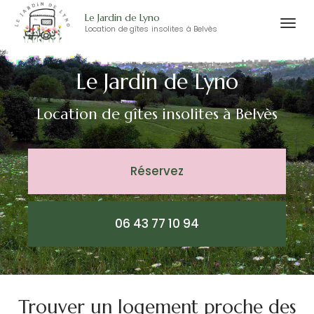
Le Jardin de Lyno
Togg
Location de gîtes insolites à Belvès
Aller
navi
au
Le Jardin de Lyno
contenu
principal
Location de gîtes insolites
à Belvès
Réservez
06 43 77 10 94
Trouver un logement proche des