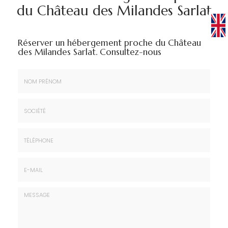
du Château des Milandes Sarlat
Réserver un hébergement proche du Château
des Milandes Sarlat.
Consultez-nous
Nom
&
Prénom
Société
*
:
Téléphone
E-
mail
*