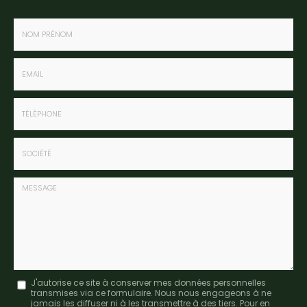
Nom
-
Prénom
Email
:
:
*
*
Tél.
:
*
Société
:
Message
J'autorise ce site à conserver mes données personnelles
transmises via ce formulaire. Nous nous engageons à ne
:
jamais les diffuser ni à les transmettre à des tiers. Pour en