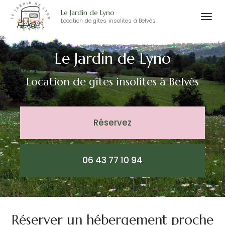
Le Jardin de Lyno
Togg
Location de gîtes insolites à Belvès
Aller
navi
au
Le Jardin de Lyno
contenu
principal
Location de gîtes insolites
à Belvès
Réservez
06 43 77 10 94
Réserver un hébergement proche