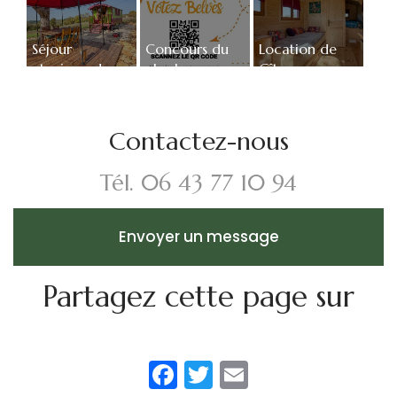
Séjour
Concours du
Location de
atypique dans
plus beau
Gîte avec
une roulotte à
village de
piscine au
Belvès
France -
Périgord noir
Location de
Contactez-nous
gîtes insolites -
Belvès
Tél.
06 43 77 10 94
Envoyer un message
Partagez cette page sur
Facebook
Twitter
Email