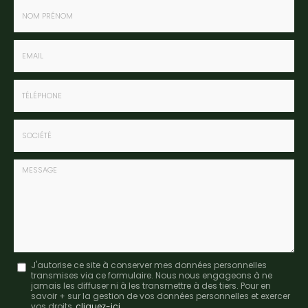
Nom
-
Prénom
Email
:
:
*
*
Tél.
:
*
Société
:
Message
J'autorise ce site à conserver mes données personnelles
transmises via ce formulaire. Nous nous engageons à ne
:
jamais les diffuser ni à les transmettre à des tiers. Pour en
savoir + sur la gestion de vos données personnelles et exercer
*
vos droits,
cliquez-ici
.