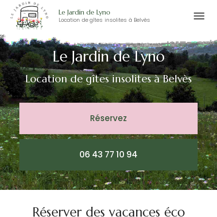
Le Jardin de Lyno
Togg
Location de gîtes insolites à Belvès
Aller
navi
au
Le Jardin de Lyno
contenu
principal
Location de gîtes insolites
à Belvès
Réservez
06 43 77 10 94
Réserver des vacances éco