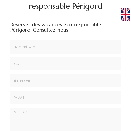
responsable Périgord
Réserver des vacances éco responsable
Périgord.
Consultez-nous
Nom
&
Prénom
Société
*
:
Téléphone
E-
mail
*